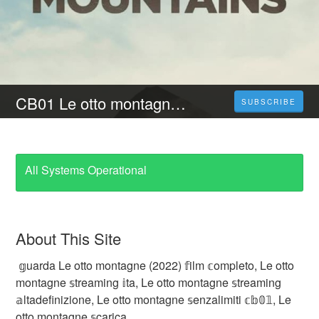
CB01 Le otto montagne (2023) Film Intero | Streaming Italiano In Alta Definizione
SUBSCRIBE
All Systems Operational
About This Site
𝕘uarda Le otto montagne (2022) 𝕗ilm 𝕔ompleto, Le otto
montagne 𝕤treaming 𝕚ta, Le otto montagne 𝕤treaming
𝕒ltadefinizione, Le otto montagne 𝕤enzalimiti 𝕔𝕓𝟘𝟙, Le
otto montagne 𝕤carica