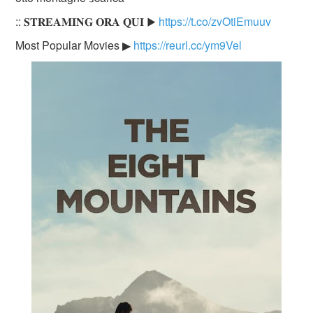
:: 𝐒𝐓𝐑𝐄𝐀𝐌𝐈𝐍𝐆 𝐎𝐑𝐀 𝐐𝐔𝐈 ▶
https://t.co/zvOtiEmuuv
Most Popular Movies ▶
https://reurl.cc/ym9Vel